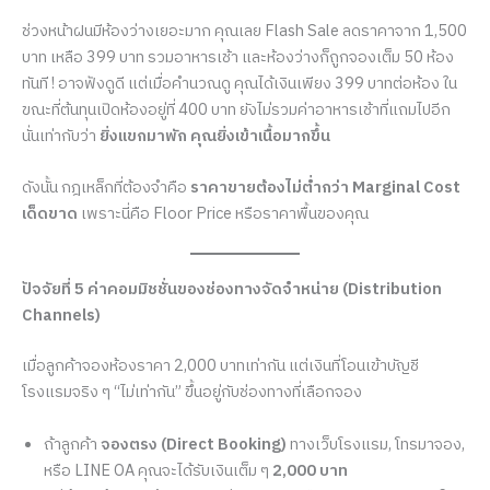
ช่วงหน้าฝนมีห้องว่างเยอะมาก คุณเลย Flash Sale ลดราคาจาก 1,500
บาท เหลือ 399 บาท รวมอาหารเช้า และห้องว่างก็ถูกจองเต็ม 50 ห้อง
ทันที ! อาจฟังดูดี แต่เมื่อคำนวณดู คุณได้เงินเพียง 399 บาทต่อห้อง ใน
ขณะที่ต้นทุนเปิดห้องอยู่ที่ 400 บาท ยังไม่รวมค่าอาหารเช้าที่แถมไปอีก
นั่นเท่ากับว่า
ยิ่งแขกมาพัก คุณยิ่งเข้าเนื้อมากขึ้น
ดังนั้น กฎเหล็กที่ต้องจำคือ
ราคาขายต้องไม่ต่ำกว่า Marginal Cost
เด็ดขาด
เพราะนี่คือ Floor Price หรือราคาพื้นของคุณ
ปัจจัยที่ 5 ค่าคอมมิชชั่นของช่องทางจัดจำหน่าย (Distribution
Channels)
เมื่อลูกค้าจองห้องราคา 2,000 บาทเท่ากัน แต่เงินที่โอนเข้าบัญชี
โรงแรมจริง ๆ “ไม่เท่ากัน” ขึ้นอยู่กับช่องทางที่เลือกจอง
ถ้าลูกค้า
จองตรง (Direct Booking)
ทางเว็บโรงแรม, โทรมาจอง,
หรือ LINE OA คุณจะได้รับเงินเต็ม ๆ
2,000 บาท