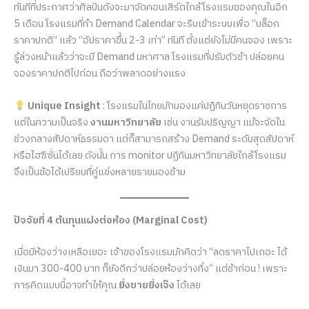
ทันทีที่ประกาศว่าศิลปินดังจะมาจัดคอนเสิร์ตใกล้โรงแรมของคุณในอีก
5 เดือน โรงแรมที่ทำ Demand Calendar จะรีบเข้าระบบเพื่อ “บล็อก
ราคาปกติ” แล้ว “อัปราคาขึ้น 2-3 เท่า” ทันที ตั้งแต่ยังไม่มีคนจอง เพราะ
รู้ล่วงหน้าแล้วว่าจะมี Demand มหาศาล โรงแรมที่ปรับตัวช้า ปล่อยคน
จองราคาปกติไปก่อน ถือว่าพลาดอย่างแรง
Unique Insight
: โรงแรมในไทยมักมองแค่ปฏิทินวันหยุดราชการ
แต่ในความเป็นจริง
งานมหาวิทยาลัย
เช่น งานรับปริญญา แม้จะจัดใน
ช่วงกลางสัปดาห์ธรรมดา แต่ก็สามารถสร้าง Demand ระดับสุดสัปดาห์
หรือไฮซีซั่นได้เลย ดังนั้น การ monitor ปฏิทินมหาวิทยาลัยใกล้โรงแรม
จึงเป็นข้อได้เปรียบที่คู่แข่งหลายรายมองข้าม
ปัจจัยที่ 4 ต้นทุนแฝงต่อห้อง (Marginal Cost)
เมื่อมีห้องว่างเหลือเยอะ เจ้าของโรงแรมมักคิดว่า “ลดราคาไปเถอะ ได้
เงินมา 300-400 บาท ก็ยังดีกว่าปล่อยห้องว่างทิ้ง” แต่ช้าก่อน ! เพราะ
การคิดแบบนี้อาจทำให้คุณ
ยิ่งขายยิ่งเจ๊ง
ได้เลย