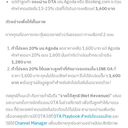
แต่ถ้าลูกค้า
จองผ่าน OTA
เช่น Agoda หรือ Booking.com จะโดน
หักค่าคอมมิชชั่น 15-25% เงินที่ได้จริงอาจเหลือแค่
1,600 บาท
ตัวอย่างเพื่อให้เห็นภาพ
หากคุณต้องการกระตุ้นยอดขายช่วงวันธรรมดา ทางเลือกมี 2 แบบ
ทำโปรลด 20% บน Agoda
ลดราคาเหลือ 1,600 บาท แต่ Agoda
หักค่าคอมฯ 20% ของ 1,600 นั่นเท่ากับว่าเงินเข้ากระเป๋าจริง
1,280 บาท
ทำโปรลด 20% ให้เฉพาะลูกค้าที่ทักมาจองตรงใน LINE OA
ที่
ราคา 1,600 บาท คุณไม่ต้องเสียค่าคอมฯ จึงได้รับเงินเต็ม ๆ
1,600
บาท
พร้อมฐานข้อมูลลูกค้าสำหรับส่งโปรโมชั่นในอนาคตด้วย !
กลยุทธ์ที่แนะนำ คือการคำนึงถึง
“รายได้สุทธิ (Net Revenue)”
เสมอ
และบางครั้งการปิดห้องบน OTA ในช่วงที่ขายดี เพื่อดึงลูกค้าให้มาจอง
ตรง ก็ช่วยเซฟค่าคอมมิชชั่นต่อเดือนได้ไม่น้อย สามารถอ่านเพิ่มเติม
เรื่องกลยุทธ์การใช้ OTA ได้ที่
OTA Playbook สำหรับโรงแรมไทย
และ
วิธีใช้
Channel Manager
เพื่อบริหารทุกช่องทางอย่างมีประสิทธิภาพ