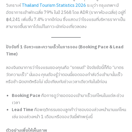
วิเคราะห์
Thailand Tourism Statistics 2026
ระบุว่า กรุงเทพฯ มี
อัตราการเข้าพักเฉลี่ย 79% ในปี 2568 โดย ADR (ราคาห้องเฉลี่ย) อยู่ที่
฿4,241 เพิ่มขึ้น 7.4% จากปีก่อน ซึ่งแสดงว่าโรงแรมที่บริหารราคาเป็น
สามารถขึ้นราคาได้แม้ในภาวะนักท่องเที่ยวลดลง
ปัจจัยที่ 1 จังหวะและความเร็วในการจอง (Booking Pace & Lead
Time)
ลองจินตนาการว่าโรงแรมของคุณคือ “รถยนต์” ปัจจัยข้อนี้ก็คือ “มาตร
วัดความเร็ว” นั่นเอง คุณต้องรู้ว่าตอนนี้ยอดจองกำลังวิ่งเข้ามานั้นเร็ว
หรือช้า ผิดปกติหรือไม่ เมื่อเทียบกับช่วงเวลาเดียวกันในปีก่อน
Booking Pace
คือการดูว่ายอดจองเข้ามาเร็วแค่ไหนในแต่ละช่วง
เวลา
Lead Time
คือพฤติกรรมของลูกค้าว่าชอบจองล่วงหน้านานแค่ไหน
เช่น จองล่วงหน้า 1 เดือน หรือจองวันนี้พักพรุ่งนี้
ตัวอย่างเพื่อให้เห็นภาพ