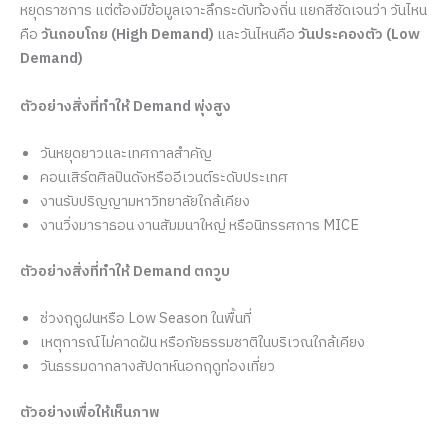
หยุดราชการ แต่ต้องมีข้อมูลเจาะลึกระดับท้องถิ่น แยกสีชัดเจนว่า วันไหน
คือ
วันกอบโกย (High Demand)
และวันไหนคือ
วันประคองตัว (Low
Demand)
ตัวอย่างสิ่งที่ทำให้ Demand พุ่งสูง
วันหยุดยาวและเทศกาลสำคัญ
คอนเสิร์ตศิลปินดังหรืออีเวนต์ระดับประเทศ
งานรับปริญญามหาวิทยาลัยใกล้เคียง
งานวิ่งมาราธอน งานสัมมนาใหญ่ หรือนิทรรศการ MICE
ตัวอย่างสิ่งที่ทำให้ Demand ตกวูบ
ช่วงฤดูฝนหรือ Low Season ในพื้นที่
เหตุการณ์ไม่คาดฝัน หรือภัยธรรมชาติในบริเวณใกล้เคียง
วันธรรมดากลางสัปดาห์นอกฤดูท่องเที่ยว
ตัวอย่างเพื่อให้เห็นภาพ