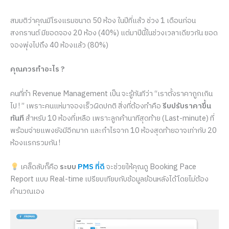
สมมติว่าคุณมีโรงแรมขนาด 50 ห้อง ในปีที่แล้ว ช่วง 1 เดือนก่อน
สงกรานต์ มียอดจอง 20 ห้อง (40%) แต่มาปีนี้ในช่วงเวลาเดียวกัน ยอด
จองพุ่งไปถึง 40 ห้องแล้ว (80%)
คุณควรทำอะไร ?
คนที่ทำ Revenue Management เป็น จะรู้ทันทีว่า “เราตั้งราคาถูกเกิน
ไป ! ” เพราะคนแห่มาจองเร็วผิดปกติ สิ่งที่ต้องทำคือ
รีบปรับราคาขึ้น
ทันที
สำหรับ 10 ห้องที่เหลือ เพราะลูกค้านาทีสุดท้าย (Last-minute) ที่
พร้อมจ่ายแพงยังมีอีกมาก และกำไรจาก 10 ห้องสุดท้ายอาจเท่ากับ 20
ห้องแรกรวมกัน !
เคล็ดลับก็คือ
ระบบ
PMS ที่ดี
จะช่วยให้คุณดู Booking Pace
Report แบบ Real-time เปรียบเทียบกับข้อมูลย้อนหลังได้โดยไม่ต้อง
คำนวณเอง