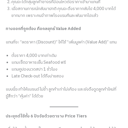
คุณจะได้กลุ่มลูกค้าขาจรที่อ่อนไหวต่อราคาเข้ามาแทนที่
เมื่อสถานการณ์กลับมาปกติ คุณจะดึงราคากลับไป 4,000 บาทได้
ยากมาก เพราะคนจำภาพโรงแรมคืนละพันบาทไปแล้ว
ทางออกที่ถูกต้อง คือกลยุทธ์ Value Added
แทนที่จะ “ลดราคา (Discount)” ให้ใช้ “เพิ่มมูลค่า (Value Add)” แทน
ตั้งราคา 4,000 บาทเท่าเดิม
แถมเซ็ตอาหารเย็น Seafood ฟรี
แถมคูปองนวดสปา 1 ชั่วโมง
Late Check-out ได้ถึงบ่ายสอง
แบบนี้จะทำให้แบรนด์ไม่ช้ำ ลูกค้าเก่าไม่เคือง และยังดึงดูดลูกค้าใหม่ที่
รู้สึกว่า “คุ้มค่า” ได้ด้วย
ประยุกต์ใช้ทั้ง 6 ปัจจัยด้วยตาราง Price Tiers