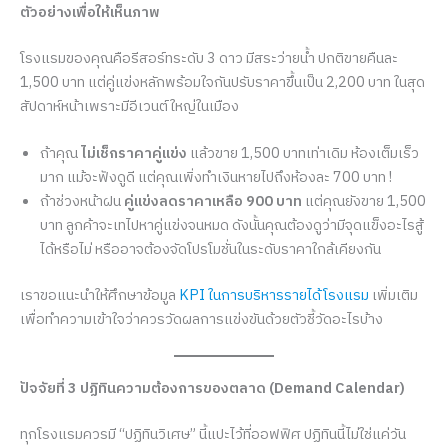
ตัวอย่างเพื่อให้เห็นภาพ
โรงแรมของคุณคือรีสอร์ทระดับ 3 ดาว มีสระว่ายน้ำ ปกติขายคืนละ
1,500 บาท แต่คู่แข่งหลักพร้อมใจกันปรับราคาขึ้นเป็น 2,200 บาท ในสุด
สัปดาห์หน้าเพราะมีอีเวนต์ใหญ่ในเมือง
ถ้าคุณ
ไม่เช็กราคาคู่แข่ง
แล้วขาย 1,500 บาทเท่าเดิม ห้องเต็มเร็ว
มาก แม้จะฟังดูดี แต่คุณเพิ่งทำเงินหายไปถึงห้องละ 700 บาท !
ถ้าช่วงหน้าฝน
คู่แข่งลดราคาเหลือ 900 บาท
แต่คุณยังขาย 1,500
บาท ลูกค้าจะเทไปหาคู่แข่งจนหมด ดังนั้นคุณต้องดูว่ามีจุดแข็งอะไรสู้
ได้หรือไม่ หรืออาจต้องจัดโปรโมชั่นในระดับราคาใกล้เคียงกัน
เราขอแนะนำให้ศึกษาข้อมูล
KPI ในการบริหารรายได้โรงแรม
เพิ่มเติม
เพื่อทำความเข้าใจว่าควรวัดผลการแข่งขันด้วยตัวชี้วัดอะไรบ้าง
ปัจจัยที่ 3 ปฏิทินความต้องการของตลาด (Demand Calendar)
ทุกโรงแรมควรมี “ปฏิทินวิเศษ” นี้แปะไว้ที่ออฟฟิศ ปฏิทินนี้ไม่ใช่แค่วัน