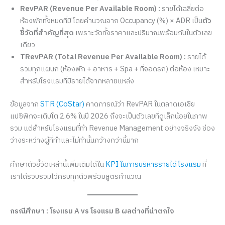
RevPAR (Revenue Per Available Room) :
รายได้เฉลี่ยต่อ
ห้องพักทั้งหมดที่มี โดยคำนวณจาก Occupancy (%) × ADR เป็น
ตัว
ชี้วัดที่สำคัญที่สุด
เพราะวัดทั้งราคาและปริมาณพร้อมกันในตัวเลข
เดียว
TRevPAR (Total Revenue Per Available Room) :
รายได้
รวมทุกแผนก (ห้องพัก + อาหาร + Spa + ที่จอดรถ) ต่อห้อง เหมาะ
สำหรับโรงแรมที่มีรายได้จากหลายแหล่ง
ข้อมูลจาก
STR (CoStar)
คาดการณ์ว่า RevPAR ในตลาดเอเชีย
แปซิฟิกจะเติบโต 2.6% ในปี 2026 ถึงจะเป็นตัวเลขที่ดูเล็กน้อยในภาพ
รวม แต่สำหรับโรงแรมที่ทำ Revenue Management อย่างจริงจัง ช่อง
ว่างระหว่างผู้ที่ทำและไม่ทำนั้นกว้างกว่านี้มาก
ศึกษาตัวชี้วัดเหล่านี้เพิ่มเติมได้ใน
KPI ในการบริหารรายได้โรงแรม
ที่
เราได้รวบรวมไว้ครบทุกตัวพร้อมสูตรคำนวณ
กรณีศึกษา : โรงแรม A vs โรงแรม B ผลต่างที่น่าตกใจ