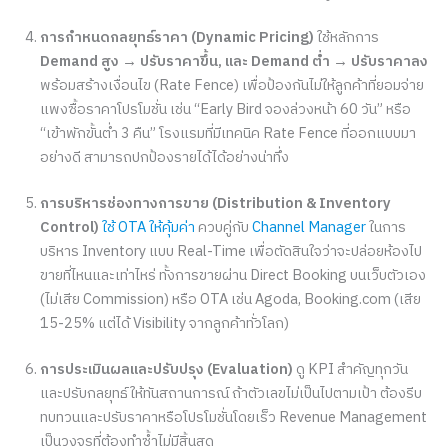
การกำหนดกลยุทธ์ราคา (Dynamic Pricing)
ใช้หลักการ
Demand สูง → ปรับราคาขึ้น, และ Demand ต่ำ → ปรับราคาลง
พร้อมสร้างเงื่อนไข (Rate Fence) เพื่อป้องกันไม่ให้ลูกค้าที่ยอมจ่าย
แพงซื้อราคาโปรโมชั่น เช่น “Early Bird จองล่วงหน้า 60 วัน” หรือ
“เข้าพักขั้นต่ำ 3 คืน” โรงแรมที่มีเทคนิค Rate Fence ที่ออกแบบมา
อย่างดี สามารถปกป้องรายได้ได้อย่างน่าทึ่ง
การบริหารช่องทางการขาย (Distribution & Inventory
Control)
ใช้ OTA ให้คุ้มค่า
ควบคู่กับ
Channel Manager
ในการ
บริหาร Inventory แบบ Real-Time เพื่อตัดสินใจว่าจะปล่อยห้องไป
ขายที่ไหนและเท่าไหร่ ทั้งการขายผ่าน Direct Booking บนเว็บตัวเอง
(ไม่เสีย Commission) หรือ OTA เช่น Agoda, Booking.com (เสีย
15-25% แต่ได้ Visibility จากลูกค้าทั่วโลก)
การประเมินผลและปรับปรุง (Evaluation)
ดู KPI สำคัญทุกวัน
และปรับกลยุทธ์ให้ทันสถานการณ์ ถ้าตัวเลขไม่เป็นไปตามเป้า ต้องรีบ
ทบทวนและปรับราคาหรือโปรโมชั่นโดยเร็ว Revenue Management
เป็นวงจรที่ต้องทำซ้ำไม่มีสิ้นสุด