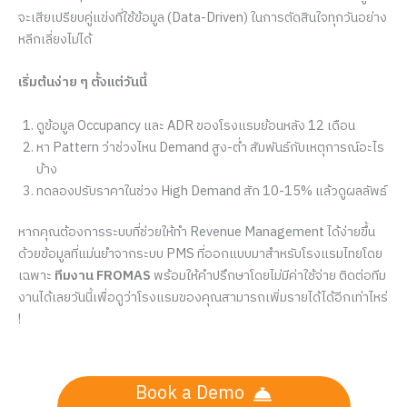
จะเสียเปรียบคู่แข่งที่ใช้ข้อมูล (Data-Driven) ในการตัดสินใจทุกวันอย่าง
หลีกเลี่ยงไม่ได้
เริ่มต้นง่าย ๆ ตั้งแต่วันนี้
ดูข้อมูล Occupancy และ ADR ของโรงแรมย้อนหลัง 12 เดือน
หา Pattern ว่าช่วงไหน Demand สูง-ต่ำ สัมพันธ์กับเหตุการณ์อะไร
บ้าง
ทดลองปรับราคาในช่วง High Demand สัก 10-15% แล้วดูผลลัพธ์
หากคุณต้องการระบบที่ช่วยให้ทำ Revenue Management ได้ง่ายขึ้น
ด้วยข้อมูลที่แม่นยำจากระบบ PMS ที่ออกแบบมาสำหรับโรงแรมไทยโดย
เฉพาะ
ทีมงาน FROMAS
พร้อมให้คำปรึกษาโดยไม่มีค่าใช้จ่าย ติดต่อทีม
งานได้เลยวันนี้เพื่อดูว่าโรงแรมของคุณสามารถเพิ่มรายได้ได้อีกเท่าไหร่
!
Book a Demo