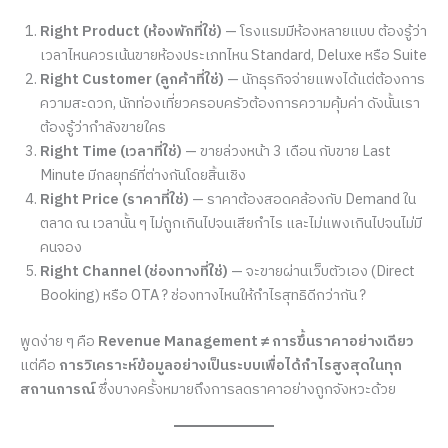
Right Product (ห้องพักที่ใช่)
— โรงแรมมีห้องหลายแบบ ต้องรู้ว่า
เวลาไหนควรเน้นขายห้องประเภทไหน Standard, Deluxe หรือ Suite
Right Customer (ลูกค้าที่ใช่)
— นักธุรกิจจ่ายแพงได้แต่ต้องการ
ความสะดวก, นักท่องเที่ยวครอบครัวต้องการความคุ้มค่า ดังนั้นเรา
ต้องรู้ว่ากำลังขายใคร
Right Time (เวลาที่ใช่)
— ขายล่วงหน้า 3 เดือน กับขาย Last
Minute มีกลยุทธ์ที่ต่างกันโดยสิ้นเชิง
Right Price (ราคาที่ใช่)
— ราคาต้องสอดคล้องกับ Demand ใน
ตลาด ณ เวลานั้น ๆ ไม่ถูกเกินไปจนเสียกำไร และไม่แพงเกินไปจนไม่มี
คนจอง
Right Channel (ช่องทางที่ใช่)
— จะขายผ่านเว็บตัวเอง (Direct
Booking) หรือ OTA ? ช่องทางไหนให้กำไรสุทธิดีกว่ากัน ?
พูดง่าย ๆ คือ
Revenue Management ≠ การขึ้นราคาอย่างเดียว
แต่คือ
การวิเคราะห์ข้อมูลอย่างเป็นระบบเพื่อได้กำไรสูงสุดในทุก
สถานการณ์
ซึ่งบางครั้งหมายถึงการลดราคาอย่างถูกจังหวะด้วย