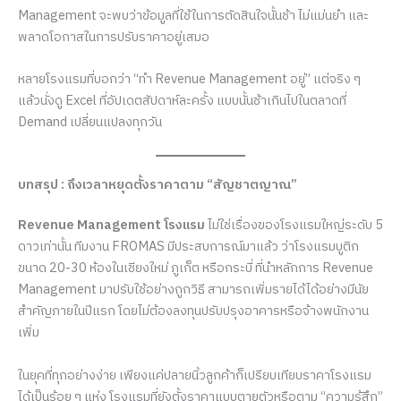
Management จะพบว่าข้อมูลที่ใช้ในการตัดสินใจนั้นช้า ไม่แม่นยำ และ
พลาดโอกาสในการปรับราคาอยู่เสมอ
หลายโรงแรมที่บอกว่า “ทำ Revenue Management อยู่” แต่จริง ๆ
แล้วนั่งดู Excel ที่อัปเดตสัปดาห์ละครั้ง แบบนั้นช้าเกินไปในตลาดที่
Demand เปลี่ยนแปลงทุกวัน
บทสรุป : ถึงเวลาหยุดตั้งราคาตาม “สัญชาตญาณ”
Revenue Management โรงแรม
ไม่ใช่เรื่องของโรงแรมใหญ่ระดับ 5
ดาวเท่านั้น ทีมงาน FROMAS มีประสบการณ์มาแล้ว ว่าโรงแรมบูติก
ขนาด 20-30 ห้องในเชียงใหม่ ภูเก็ต หรือกระบี่ ที่นำหลักการ Revenue
Management มาปรับใช้อย่างถูกวิธี สามารถเพิ่มรายได้ได้อย่างมีนัย
สำคัญภายในปีแรก โดยไม่ต้องลงทุนปรับปรุงอาคารหรือจ้างพนักงาน
เพิ่ม
ในยุคที่ทุกอย่างง่าย เพียงแค่ปลายนิ้วลูกค้าก็เปรียบเทียบราคาโรงแรม
ได้เป็นร้อย ๆ แห่ง โรงแรมที่ยังตั้งราคาแบบตายตัวหรือตาม “ความรู้สึก”