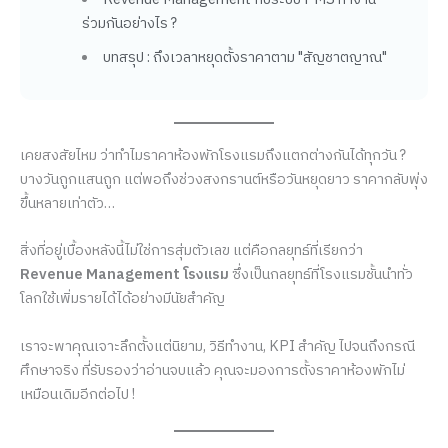
Revenue Management กับระบบ PMS ทำงาน
ร่วมกันอย่างไร ?
บทสรุป : ถึงเวลาหยุดตั้งราคาตาม "สัญชาตญาณ"
เคยสงสัยไหม ว่าทำไมราคาห้องพักโรงแรมถึงแตกต่างกันได้ทุกวัน ?
บางวันถูกแสนถูก แต่พอถึงช่วงสงกรานต์หรือวันหยุดยาว ราคากลับพุ่ง
ขึ้นหลายเท่าตัว…
สิ่งที่อยู่เบื้องหลังนี้ไม่ใช่การสุ่มตัวเลข แต่คือกลยุทธ์ที่เรียกว่า
Revenue Management โรงแรม
ซึ่งเป็นกลยุทธ์ที่โรงแรมชั้นนำทั่ว
โลกใช้เพิ่มรายได้ได้อย่างมีนัยสำคัญ
เราจะพาคุณเจาะลึกตั้งแต่นิยาม, วิธีทำงาน, KPI สำคัญ ไปจนถึงกรณี
ศึกษาจริง ที่่รับรองว่าอ่านจบแล้ว คุณจะมองการตั้งราคาห้องพักไม่
เหมือนเดิมอีกต่อไป !