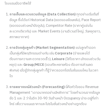
โรงแรมมืออาชีพใช้
การเก็บและรวบรวมข้อมูล (Data Collection)
ทุกอย่างเริ่มต้นที่
ข้อมูล ซึ่งได้แก่ Historical Data (ยอดจองย้อนหลัง), Pace Report
(ยอดจองล่วงหน้าปัจจุบัน), Competitor Rate (ราคาคู่แข่งใน
ละแวกเดียวกัน) และ Market Events (งานอีเวนต์ใหญ่, วันหยุดยาว,
สภาพอากาศ)
การจัดกลุ่มลูกค้า (Market Segmentation)
แบ่งลูกค้าออก
เป็นกลุ่มที่มีพฤติกรรมต่างกัน เช่น
Corporate
(จ่ายแพงได้
ต้องการความสะดวกรวดเร็ว),
Leisure
(ใส่ใจราคา มักจองช่วงวัน
หยุด) และ
Group/MICE
(จองทีละหลายห้อง ต้องการส่วนลด
พิเศษ) เมื่อรู้จักกลุ่มลูกค้า ก็รู้ว่าควรออกโปรโมชั่นแบบไหน ในเวลา
ใด
การพยากรณ์ล่วงหน้า (Forecasting)
นี่คือหัวใจของ Revenue
Management “เดาอนาคตอย่างมีหลักการ” โดยคำนวณจากข้อมูล
ข้อ 1 และ 2 ว่าในอีก 30-90 วันข้างหน้า Occupancy น่าจะอยู่ที่เท่า
ไหร่ เพื่อวางแผนราคาและโปรโมชั่นล่วงหน้าอย่างถูกต้อง