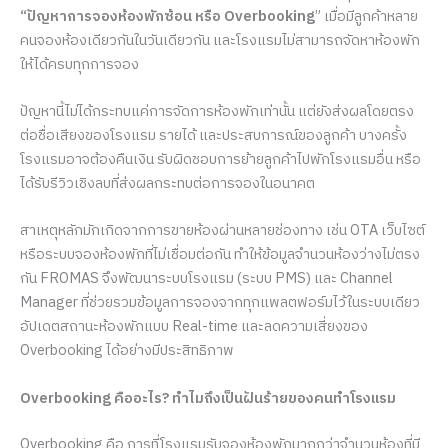
“ปัญหาการจองห้องพักซ้อน หรือ Overbooking
” เมื่อมีลูกค้าหลาย
คนจองห้องเดียวกันในวันเดียวกัน และโรงแรมไม่สามารถจัดหาห้องพัก
ให้ได้ครบทุกการจอง
ปัญหานี้ไม่ได้กระทบแค่การจัดการห้องพักเท่านั้น แต่ยังส่งผลโดยตรง
ต่อชื่อเสียงของโรงแรม รายได้ และประสบการณ์ของลูกค้า บางครั้ง
โรงแรมอาจต้องคืนเงิน รับผิดชอบการย้ายลูกค้าไปพักโรงแรมอื่น หรือ
ได้รับรีวิวเชิงลบที่ส่งผลกระทบต่อการจองในอนาคต
สาเหตุหลักมักเกิดจากการขายห้องผ่านหลายช่องทาง เช่น OTA เว็บไซต์
หรือระบบจองห้องพักที่ไม่เชื่อมต่อกัน ทำให้ข้อมูลจำนวนห้องว่างไม่ตรง
กัน FROMAS จึงพัฒนาระบบโรงแรม (ระบบ PMS) และ Channel
Manager ที่ช่วยรวมข้อมูลการจองจากทุกแพลตฟอร์มไว้ในระบบเดียว
อัปเดตสถานะห้องพักแบบ Real-time และลดความเสี่ยงของ
Overbooking ได้อย่างมีประสิทธิภาพ
Overbooking คืออะไร? ทำไมถึงเป็นฝันร้ายของคนทำโรงแรม
Overbooking คือ การที่โรงแรมรับจองห้องพักมากกว่าจำนวนห้องที่มี