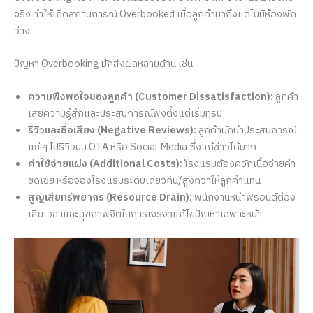
จริง ทำให้เกิดสถานการณ์ Overbooked เมื่อลูกค้ามาถึงแต่ไม่มีห้องพัก
ว่าง
ปัญหา Overbooking มักส่งผลหลายด้าน เช่น
ความพึงพอใจของลูกค้า (Customer Dissatisfaction):
ลูกค้า
เสียความรู้สึกและประสบการณ์พังตั้งแต่เริ่มทริป
รีวิวและชื่อเสียง (Negative Reviews):
ลูกค้ามักนำประสบการณ์
แย่ ๆ ไปรีวิวบน OTA หรือ Social Media ซึ่งแก้ข่าวได้ยาก
ค่าใช้จ่ายแฝง (Additional Costs):
โรงแรมต้องควักเนื้อจ่ายค่า
ชดเชย หรือจองโรงแรมระดับเดียวกัน/สูงกว่าให้ลูกค้าแทน
สูญเสียทรัพยากร (Resource Drain):
พนักงานหน้าฟรอนต์ต้อง
เสียเวลาและสุขภาพจิตในการเจรจาแก้ไขปัญหาเฉพาะหน้า