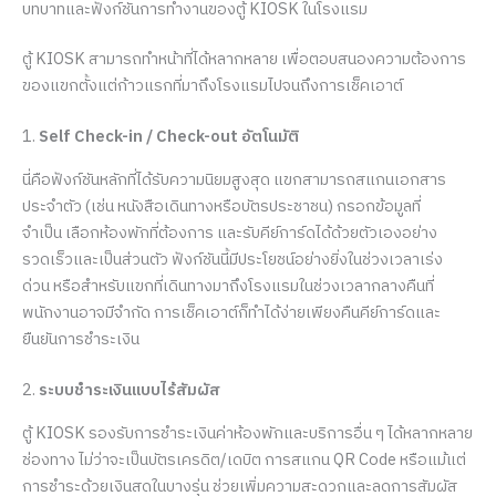
บทบาทและฟังก์ชันการทำงานของตู้ KIOSK ในโรงแรม
ตู้ KIOSK สามารถทำหน้าที่ได้หลากหลาย เพื่อตอบสนองความต้องการ
ของแขกตั้งแต่ก้าวแรกที่มาถึงโรงแรมไปจนถึงการเช็คเอาต์
1.
Self Check-in / Check-out อัตโนมัติ
นี่คือฟังก์ชันหลักที่ได้รับความนิยมสูงสุด แขกสามารถสแกนเอกสาร
ประจำตัว (เช่น หนังสือเดินทางหรือบัตรประชาชน) กรอกข้อมูลที่
จำเป็น เลือกห้องพักที่ต้องการ และรับคีย์การ์ดได้ด้วยตัวเองอย่าง
รวดเร็วและเป็นส่วนตัว ฟังก์ชันนี้มีประโยชน์อย่างยิ่งในช่วงเวลาเร่ง
ด่วน หรือสำหรับแขกที่เดินทางมาถึงโรงแรมในช่วงเวลากลางคืนที่
พนักงานอาจมีจำกัด การเช็คเอาต์ก็ทำได้ง่ายเพียงคืนคีย์การ์ดและ
ยืนยันการชำระเงิน
2.
ระบบชำระเงินแบบไร้สัมผัส
ตู้ KIOSK รองรับการชำระเงินค่าห้องพักและบริการอื่น ๆ ได้หลากหลาย
ช่องทาง ไม่ว่าจะเป็นบัตรเครดิต/เดบิต การสแกน QR Code หรือแม้แต่
การชำระด้วยเงินสดในบางรุ่น ช่วยเพิ่มความสะดวกและลดการสัมผัส