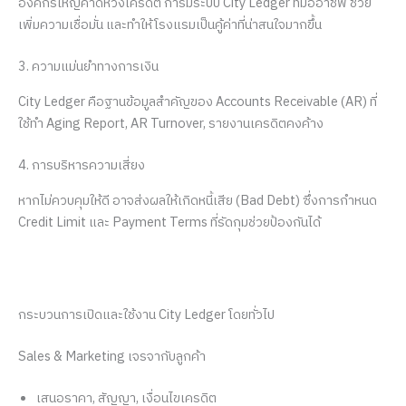
องค์กรใหญ่คาดหวังเครดิต การมีระบบ City Ledger ที่มืออาชีพ ช่วย
เพิ่มความเชื่อมั่น และทำให้โรงแรมเป็นคู้ค่าที่น่าสนใจมากขึ้น
3. ความแม่นยำทางการเงิน
City Ledger คือฐานข้อมูลสำคัญของ Accounts Receivable (AR) ที่
ใช้ทำ Aging Report, AR Turnover, รายงานเครดิตคงค้าง
4. การบริหารความเสี่ยง
หากไม่ควบคุมให้ดี อาจส่งผลให้เกิดหนี้เสีย (Bad Debt) ซึ่งการกำหนด
Credit Limit และ Payment Terms ที่รัดกุมช่วยป้องกันได้
กระบวนการเปิดและใช้งาน City Ledger โดยทั่วไป
Sales & Marketing เจรจากับลูกค้า
เสนอราคา, สัญญา, เงื่อนไขเครดิต