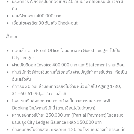
บริษัททัวร์ A ส่งกรุ๊ปนักท่องเที่ยว 40 คนเข้าพักโรงแรมเป็นเวลา 3
คืน
ค่าใช้จ่ายรวม: 400,000 บาท
เงื่อนไขเครดิต: 30 วันหลัง Check-out
ขั้นตอน
ตอนเช็คเอาท์ Front Office โอนยอดจาก Guest Ledger ไปเป็น
City Ledger
ฝ่ายบัญชีออก Invoice 400,000 บาท และ Statement รายเดือน
ถ้าบริษัททัวร์จ่ายเงินตามที่เรียกเก็บ ฝ่ายบัญชีทำการรับชำระ ถือเป็น
อันเสร็จสิ้น
ถ้าครบ 30 วันแล้วบริษัททัวร์ยังไม่จ่าย หนี้จะย้ายไป Aging 1-30,
31–60, 61-90,… วัน ตามลำดับ
โรงแรมเริ่มส่งจดหมายทวงอย่างเป็นทางการและอาจระงับ
Booking ใหม่จากบริษัทนี้ (ตามเงื่อนไขในสัญญา)
หากบริษัททัวร์ชำระ 250,000 บาท (Partial Payment) โรงแรมจะ
ปรับปรุง City Ledger Balance เหลือ 150,000 บาท
ถ้าบริษัทยังไม่จ่ายส่วนที่เหลือเกิน 120 วัน โรงแรมอาจทำการบันทึก